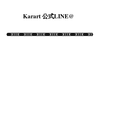
Karart 公式LINE@
E-mail karartdeco24@gmail.com